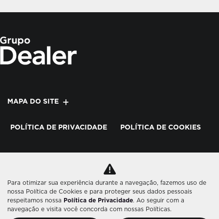
MAPA DO SITE
POLÍTICA DE PRIVACIDADE
POLÍTICA DE COOKIES
SINODEALER COMERCIO DE VEÍCULOS LTDA
CNPJ: 51.919.345/0002-65
Para otimizar sua experiência durante a navegação, fazemos uso de
nossa Política de Cookies e para proteger seus dados pessoais
respeitamos nossa
Política de Privacidade
. Ao seguir com a
navegação e visita você concorda com nossas Políticas.