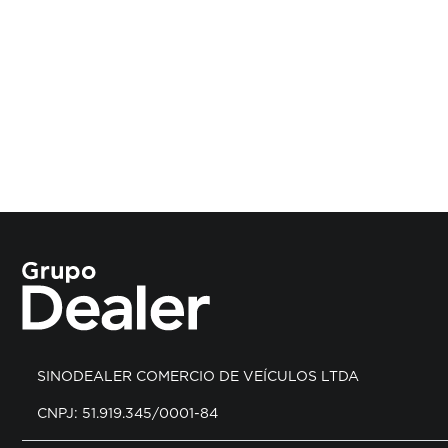
SINODEALER COMERCIO DE VEÍCULOS LTDA
CNPJ: 51.919.345/0001-84